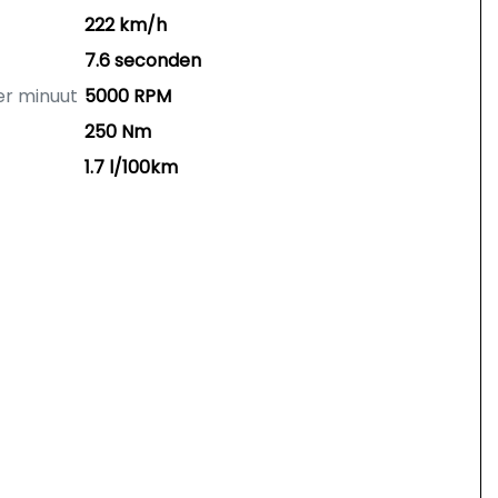
222 km/h
7.6 seconden
er minuut
5000 RPM
250 Nm
1.7 l/100km