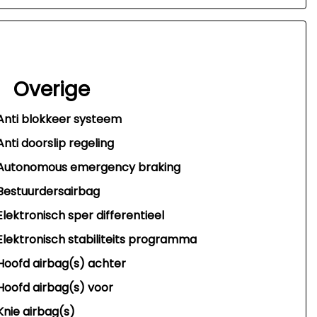
Overige
Anti blokkeer systeem
Anti doorslip regeling
Autonomous emergency braking
Bestuurdersairbag
Elektronisch sper differentieel
Elektronisch stabiliteits programma
Hoofd airbag(s) achter
Hoofd airbag(s) voor
Knie airbag(s)