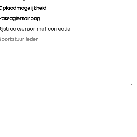
Oplaadmogelijkheid
Passagiersairbag
Rijstrooksensor met correctie
Sportstuur leder
Standkachel
Volledig digitaal instrumentenpaneel
Zij airbag(s) voor
Interieur
Airco automatisch
Armsteun voor
Binnenspiegel automatisch dimmend
Cruise control adaptief met stop&go