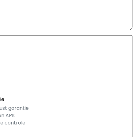
ie
ust garantie
en APK
he controle