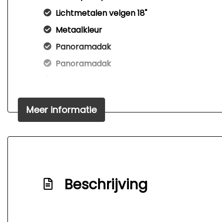
Lichtmetalen velgen 18"
Metaalkleur
Panoramadak
Panoramadak
Parkeersensor voor en achter
Parkeersensoren
Meer informatie
Sportvelgen
Warmtewerend glas
Beschrijving