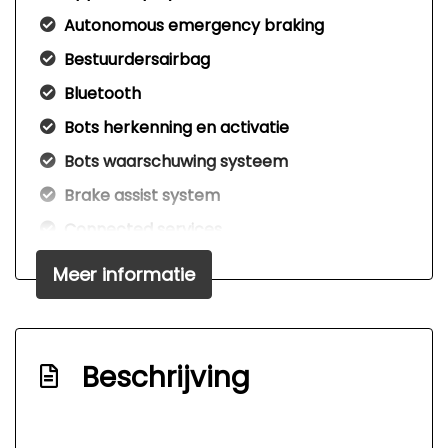
Autonomous emergency braking
Bestuurdersairbag
Bluetooth
Bots herkenning en activatie
Bots waarschuwing systeem
Brake assist system
Connected services
Cruise control adaptief met stop&go en
Meer informatie
stuurhulp
Dodehoek detectie
Draadloze telefoonlader
Beschrijving
Elektrisch bedienbare achterklep met
sensorsturing
Elektronisch stabiliteits programma