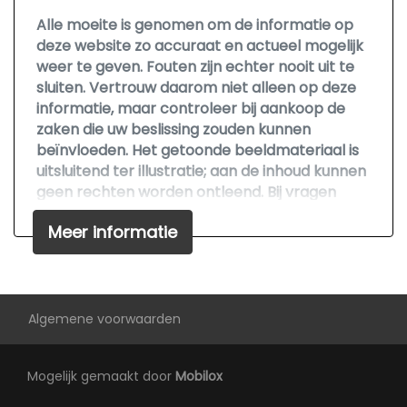
Alle moeite is genomen om de informatie op
Geluidsisolerend glas
deze website zo accuraat en actueel mogelijk
Hoofd airbag(s) achter
weer te geven. Fouten zijn echter nooit uit te
sluiten. Vertrouw daarom niet alleen op deze
Hoofd airbag(s) voor
informatie, maar controleer bij aankoop de
Keyless start
zaken die uw beslissing zouden kunnen
beïnvloeden. Het getoonde beeldmateriaal is
Kleur grijs
uitsluitend ter illustratie; aan de inhoud kunnen
Knie airbag(s)
geen rechten worden ontleend. Bij vragen
kunt u gerust contact opnemen.
Matrix led koplampen
Meer informatie
Multimedia scherm middel
499,00
Multimedia scherm standaard
Oplaadmogelijkheid
Algemene voorwaarden
Passagiersairbag
Rijstrooksensor met correctie
Mogelijk gemaakt door
Mobilox
Schakelpaddles