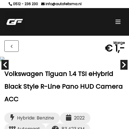
0512 - 236 230
info@autofeitsma.nl
Marge
€ 1,-
Volkswagen Tiguan 1.4 TSI eHybrid
Black Style R-Line Pano HUD Camera
ACC
Hybride: Benzine
2022
Automaat
83.423 KM