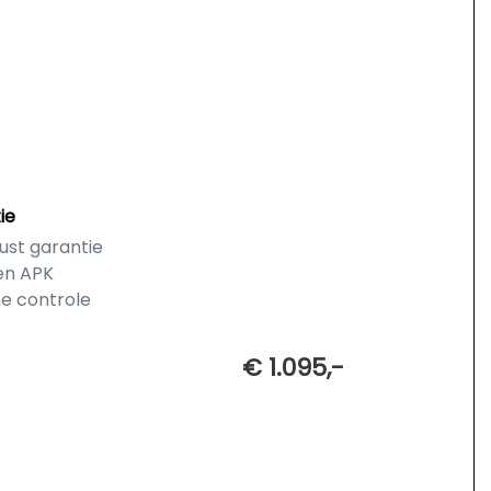
ie
ust garantie
en APK
he controle
€ 1.095,-