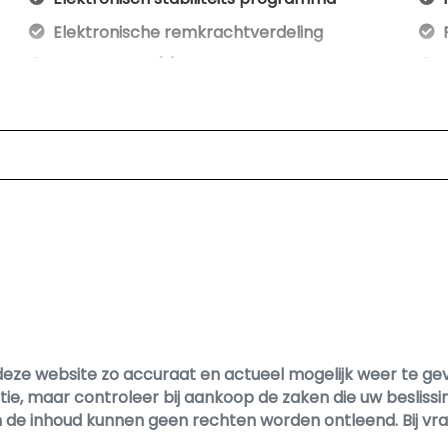
Elektronische remkrachtverdeling
Hoofd airbag(s) achter
Hoofd airbag(s) voor
Keyless start
Multimedia scherm middel
Multimedia scherm standaard
Passagiersairbag
Rijstrooksensor met correctie
Schakelpaddles
Volledig digitaal instrumentenpaneel
Zij airbag(s) voor
ze website zo accuraat en actueel mogelijk weer te geven.
tie, maar controleer bij aankoop de zaken die uw beslis
; aan de inhoud kunnen geen rechten worden ontleend. Bij 