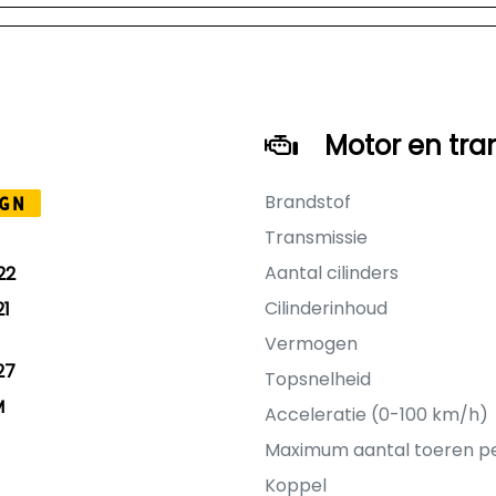
Motor en tra
Brandstof
GN
Transmissie
Aantal cilinders
22
Cilinderinhoud
21
Vermogen
27
Topsnelheid
M
Acceleratie (0-100 km/h)
Maximum aantal toeren p
Koppel