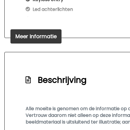
Led achterlichten
Led dagrijverlichting
Led koplampen
Meer informatie
Lichtmetalen velgen 19"
Metaalkleur
Park distance control
Parkeersensor achter
Beschrijving
Parkeersensor voor
Parkeersensoren
Sportvelgen
Trekhaak
Alle moeite is genomen om de informatie op de
Vertrouw daarom niet alleen op deze informa
beeldmateriaal is uitsluitend ter illustratie