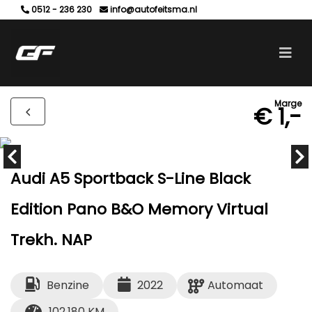
0512 - 236 230
info@autofeitsma.nl
Marge
€ 1,-
Audi A5 Sportback S-Line Black
Edition Pano B&O Memory Virtual
Trekh. NAP
Benzine
2022
Automaat
102.180 KM