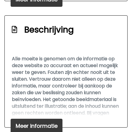
Koplampen adaptief
Led achterlichten
Led dagrijverlichting
Beschrijving
Panoramadak
Parkeersensor voor en achter
Premium kleur
Alle moeite is genomen om de informatie op
S-line
deze website zo accuraat en actueel mogelijk
Sportonderstel
weer te geven. Fouten zijn echter nooit uit te
sluiten. Vertrouw daarom niet alleen op deze
Trekhaak met afneembare kogel
informatie, maar controleer bij aankoop de
Warmtewerend glas
zaken die uw beslissing zouden kunnen
beïnvloeden. Het getoonde beeldmateriaal is
Interieur
uitsluitend ter illustratie; aan de inhoud kunnen
geen rechten worden ontleend. Bij vragen
Achterbank in delen neerklapbaar
kunt u gerust contact opnemen.
Meer informatie
Armsteun achter