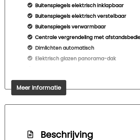
Buitenspiegels elektrisch inklapbaar
Buitenspiegels elektrisch verstelbaar
Buitenspiegels verwarmbaar
Centrale vergrendeling met afstandsbedi
Dimlichten automatisch
Elektrisch glazen panorama-dak
Extra getint glas achter
Glazen schuifdak
Meer informatie
Kleur zwart
Koplampreiniging
Led achterlichten
Led dagrijverlichting
Beschrijving
Lichtmetalen velgen 19"