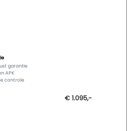
ie
ust garantie
en APK
he controle
€ 1.095,-