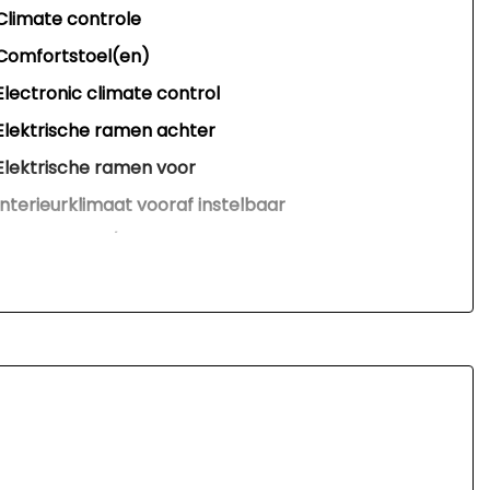
Climate controle
Comfortstoel(en)
Electronic climate control
Elektrische ramen achter
Elektrische ramen voor
Interieurklimaat vooraf instelbaar
Kunstlederen/microvezel bekleding
Lederen bekleding
Lederen versnellingspook
Lendesteun(en) verstelbaar
Sfeerverlichting
Sportstoelen
Sportstuur