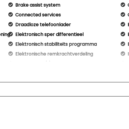
Brake assist system
Connected services
Draadloze telefoonlader
ening
Elektronisch sper differentieel
Elektronisch stabiliteits programma
Elektronische remkrachtverdeling
Hoofd airbag(s) achter
Hoofd airbag(s) voor
Keyless start
Matrix led koplampen
Oplaadmogelijkheid
Passagiersairbag
S line exterieur