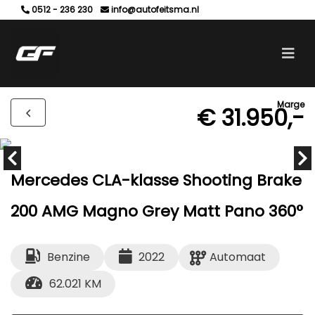
0512 - 236 230
info@autofeitsma.nl
Marge
€ 31.950,-
Mercedes CLA-klasse Shooting Brake
200 AMG Magno Grey Matt Pano 360°
Benzine
2022
Automaat
62.021 KM