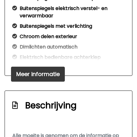
Buitenspiegels elektrisch verstel- en
verwarmbaar
Buitenspiegels met verlichting
Chroom delen exterieur
Dimlichten automatisch
Elektrisch bedienbare achterklep
Elektrisch glazen panorama-dak
Meer informatie
Elektrische achterklep
Elektrische inklapbare trekhaak
Extra getint glas achter
Beschrijving
Getint glas
Glazen schuifdak
Keyless entry
Alle moeite is genomen om de informatie op