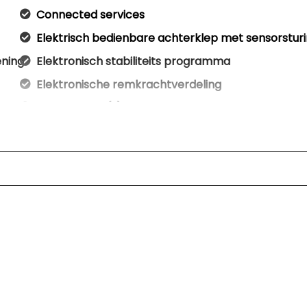
Connected services
Elektrisch bedienbare achterklep met sensorstur
ening
Elektronisch stabiliteits programma
Elektronische remkrachtverdeling
Hoofd airbag(s) achter
Hoofd airbag(s) voor
Keyless start
Matrix led koplampen
Oplaadmogelijkheid
Passagiersairbag
Premium sportstoelen
Rijstrooksensor met correctie
S line exterieur