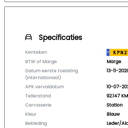
Specificaties
Kenteken
KPN2
NL
BTW of Marge
Marge
Datum eerste toelating
13-11-202
(internationaal)
APK vervaldatum
10-07-20
Tellerstand
92.147 KM
Carrosserie
Station
Kleur
Blauw
Bekleding
Leder/Al