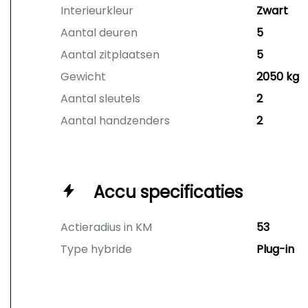
Interieurkleur
Zwart
Aantal deuren
5
Aantal zitplaatsen
5
Gewicht
2050 kg
Aantal sleutels
2
Aantal handzenders
2
Accu specificaties
Actieradius in KM
53
Type hybride
Plug-in