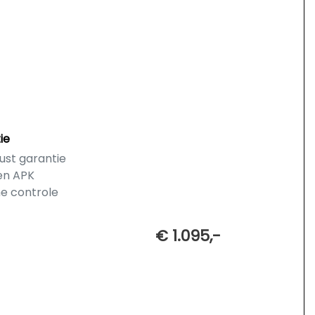
ie
ust garantie
en APK
he controle
€ 1.095,-