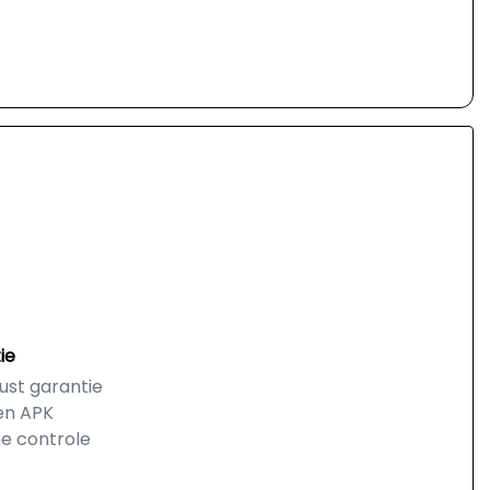
ie
ust garantie
en APK
he controle