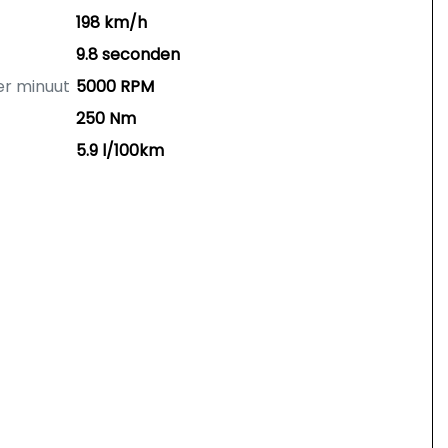
198 km/h
9.8 seconden
er minuut
5000 RPM
250 Nm
5.9 l/100km