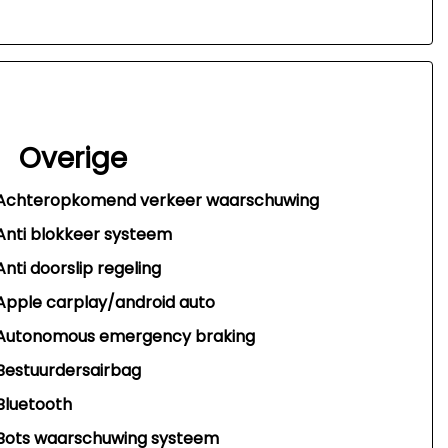
Overige
Achteropkomend verkeer waarschuwing
Anti blokkeer systeem
Anti doorslip regeling
Apple carplay/android auto
Autonomous emergency braking
Bestuurdersairbag
Bluetooth
Bots waarschuwing systeem