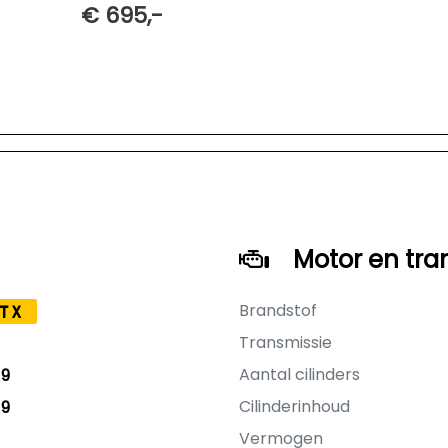
€ 695,-
Motor en tra
Brandstof
TX
Transmissie
Aantal cilinders
19
Cilinderinhoud
19
Vermogen