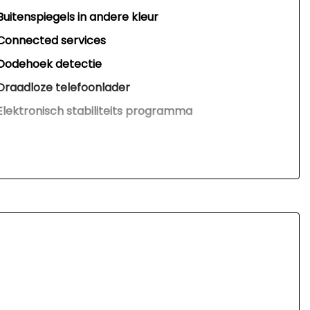
Buitenspiegels in andere kleur
Connected services
Dodehoek detectie
Draadloze telefoonlader
Elektronisch stabiliteits programma
Elektronische remkrachtverdeling
Hoofd airbag(s) achter
Hoofd airbag(s) voor
Keyless start
Knie airbag(s)
Led mistlampen
Matrix led koplampen
Multimedia scherm groot