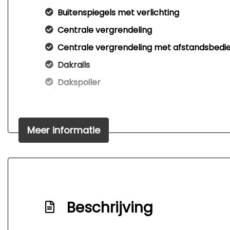
Buitenspiegels met verlichting
Centrale vergrendeling
Centrale vergrendeling met afstandsbedi
Dakrails
Dakspoiler
Dimlichten automatisch
Elektrisch bedienbare achterklep
Meer informatie
Elektrisch glazen panorama-dak
Extra getint glas achter
Getint glas
Glazen schuifdak
Beschrijving
Keyless entry
Koplampen adaptief