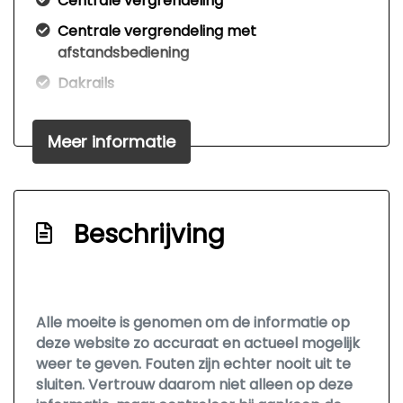
Centrale vergrendeling
Centrale vergrendeling met
afstandsbediening
Dakrails
Dakspoiler
Meer informatie
Dimlichten automatisch
Elektrisch bedienbare achterklep
Elektrisch glazen panorama-dak
Beschrijving
Extra getint glas achter
Getint glas
Glazen schuifdak
Alle moeite is genomen om de informatie op
Kleur zwart
deze website zo accuraat en actueel mogelijk
Led achterlichten
weer te geven. Fouten zijn echter nooit uit te
sluiten. Vertrouw daarom niet alleen op deze
Led dagrijverlichting