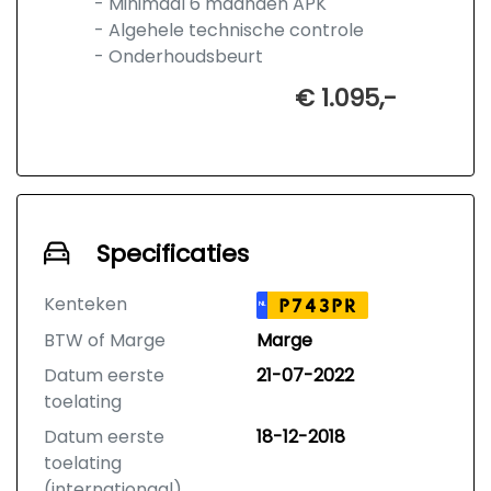
- Minimaal 6 maanden APK
- Algehele technische controle
- Onderhoudsbeurt
€ 1.095,-
Specificaties
Kenteken
P743PR
NL
BTW of Marge
Marge
Datum eerste
21-07-2022
toelating
Datum eerste
18-12-2018
toelating
(internationaal)