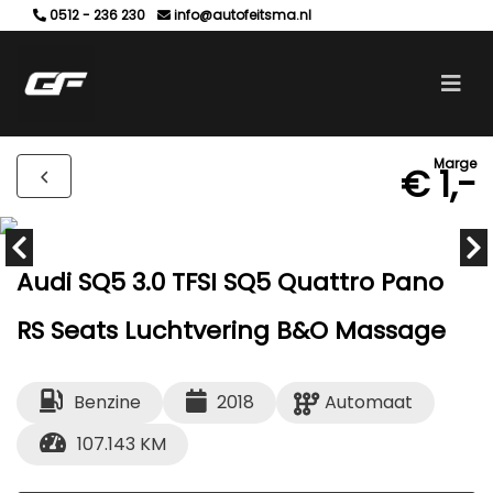
0512 - 236 230
info@autofeitsma.nl
Marge
€ 1,-
Audi SQ5 3.0 TFSI SQ5 Quattro Pano
RS Seats Luchtvering B&O Massage
Benzine
2018
Automaat
107.143 KM