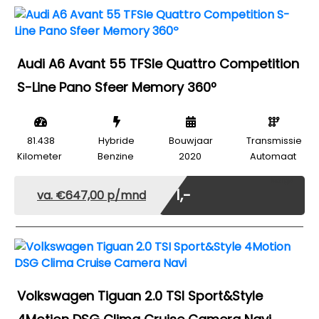
Audi A6 Avant 55 TFSIe Quattro Competition
S-Line Pano Sfeer Memory 360º
81.438
Hybride
Bouwjaar
Transmissie
Kilometer
Benzine
2020
Automaat
Marge
€ 1,-
va. €647,00 p/mnd
Volkswagen Tiguan 2.0 TSI Sport&Style