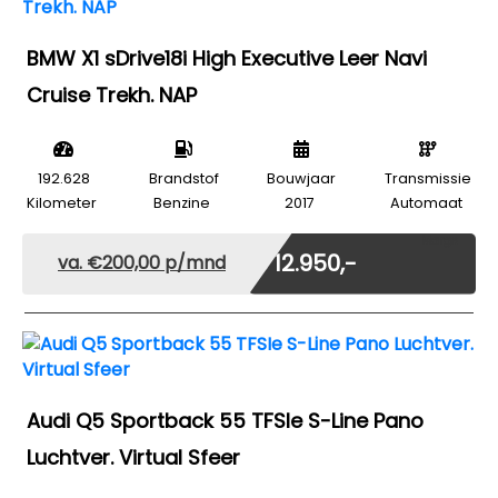
BMW X1 sDrive18i High Executive Leer Navi
Cruise Trekh. NAP
192.628
Brandstof
Bouwjaar
Transmissie
Kilometer
Benzine
2017
Automaat
Marge
€ 12.950,-
va. €200,00 p/mnd
Audi Q5 Sportback 55 TFSIe S-Line Pano
Luchtver. Virtual Sfeer