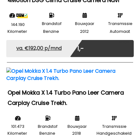
4Motion DSG Clima Cruise Camera Navi
Brandstof
Bouwjaar
Transmissie
144.190
Kilometer
Benzine
2012
Automaat
Marge
€ 1,-
va. €192,00 p/mnd
Opel Mokka X 1.4 Turbo Pano Leer Camera
Carplay Cruise Trekh.
101.473
Brandstof
Bouwjaar
Transmissie
Kilometer
Benzine
2018
Handgeschakeld