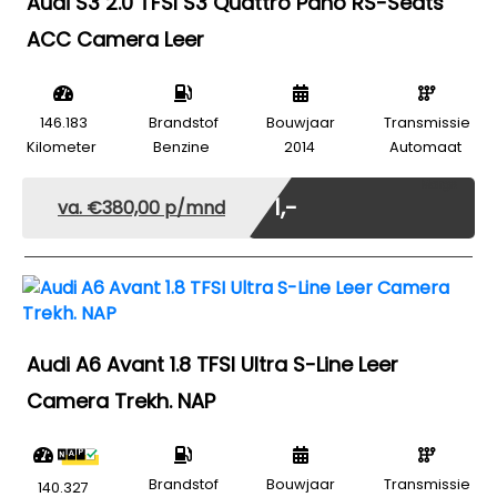
Audi S3 2.0 TFSI S3 Quattro Pano RS-Seats
ACC Camera Leer
146.183
Brandstof
Bouwjaar
Transmissie
Kilometer
Benzine
2014
Automaat
Marge
€ 1,-
va. €380,00 p/mnd
Audi A6 Avant 1.8 TFSI Ultra S-Line Leer
Camera Trekh. NAP
Brandstof
Bouwjaar
Transmissie
140.327