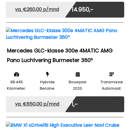
Marge
€ 14.950,-
va. €260,00 p/mnd
Mercedes GLC-klasse 300e 4MATIC AMG
Pano Luchtvering Burmester 360º
88.445
Hybride
Bouwjaar
Transmissie
Kilometer
Benzine
2020
Automaat
Marge
€ 1,-
va. €650,00 p/mnd