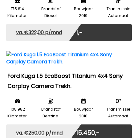
175.814
Brandstof
Bouwjaar
Transmissie
Kilometer
Diesel
2019
Automaat
Marge
€ 1,-
va. €322,00 p/mnd
Ford Kuga 1.5 EcoBoost Titanium 4x4 Sony
Carplay Camera Trekh.
108.982
Brandstof
Bouwjaar
Transmissie
Kilometer
Benzine
2018
Automaat
Marge
€ 15.450,-
va. €250,00 p/mnd